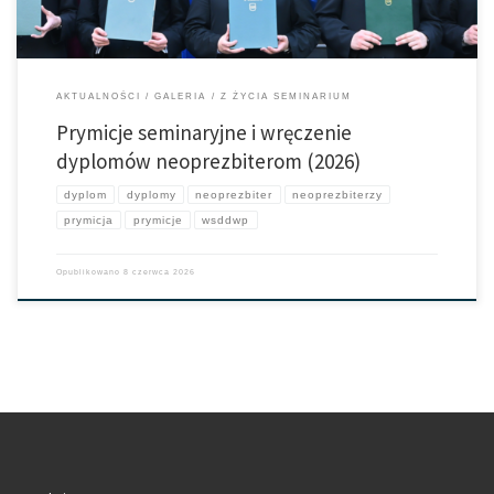
AKTUALNOŚCI
GALERIA
Z ŻYCIA SEMINARIUM
Prymicje seminaryjne i wręczenie
dyplomów neoprezbiterom (2026)
dyplom
dyplomy
neoprezbiter
neoprezbiterzy
prymicja
prymicje
wsddwp
Opublikowano
8 czerwca 2026