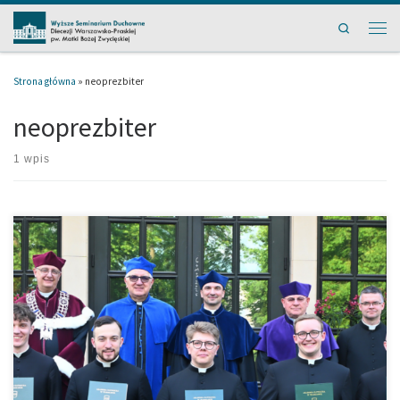
Przejdź do treści
Search
Men
Strona główna
»
neoprezbiter
neoprezbiter
1 wpis
[…]