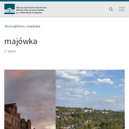
Przejdź do treści
Search
Men
Strona główna
»
majówka
majówka
1 wpis
[…]