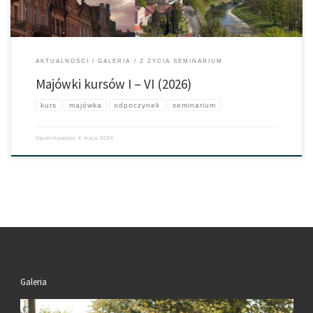
AKTUALNOŚCI
GALERIA
Z ŻYCIA SEMINARIUM
Majówki kursów I – VI (2026)
kurs
majówka
odpoczynek
seminarium
Opublikowano
4 maja 2026
Galeria