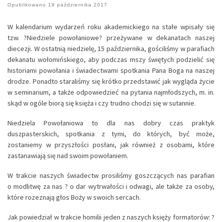
Opublikowano
19 października 2017
W kalendarium wydarzeń roku akademickiego na stałe wpisały się
tzw. ?Niedziele powołaniowe? przeżywane w dekanatach naszej
diecezji. W ostatnią niedzielę, 15 października, gościliśmy w parafiach
dekanatu wołomińskiego, aby podczas mszy świętych podzielić się
historiami powołania i świadectwami spotkania Pana Boga na naszej
drodze. Ponadto staraliśmy się krótko przedstawić jak wygląda życie
w seminarium, a także odpowiedzieć na pytania najmłodszych, m. in.
skąd w ogóle biorą się księża i czy trudno chodzi się w sutannie.
Niedziela Powołaniowa to dla nas dobry czas praktyk
duszpasterskich, spotkania z tymi, do których, być może,
zostaniemy w przyszłości posłani, jak również z osobami, które
zastanawiają się nad swoim powołaniem.
W trakcie naszych świadectw prosiliśmy goszczących nas parafian
o modlitwę za nas ? o dar wytrwałości i odwagi, ale także za osoby,
które rozeznają głos Boży w swoich sercach.
Jak powiedział w trakcie homilii jeden z naszych księży formatorów: ?