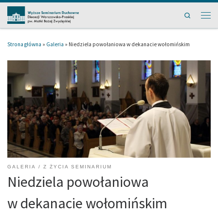
Przejdź do treści
Search
Men
Strona główna
»
Galeria
»
Niedziela powołaniowa w dekanacie wołomińskim
GALERIA
Z ŻYCIA SEMINARIUM
Niedziela powołaniowa
w dekanacie wołomińskim