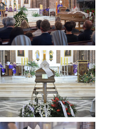
Jacka, całej wspólnoty diecezjalnej i własnym witam
aszą obecność, modlitwę i przyjaźń.
, na medytacji, na zgłębianiu Pisma Świętego. Był
dać się studium Pisma Świętego. Dzięki temu, jego
z czytań mszalnych myśli i wskazania, które były
miał, że kapłan ? pasterz i przewodnik musi świecić
praskiej. Daje się poznać jako człowiek szerokich
 współpracy ze świeckimi, konieczność tworzenia
jnienia Kościoła lokalnego. Jest to możliwe przy
ha pomysłów i daje zielone światło do ich realizacji.
ków w duchu nauczania św. Jana Pawła II.