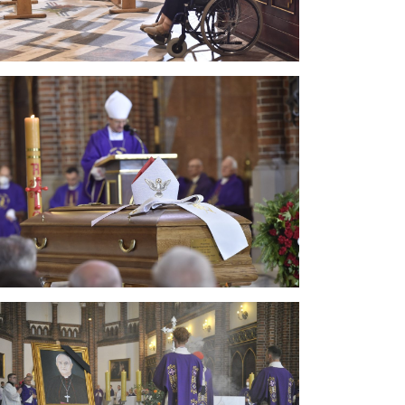
wieczną nagrodę odszedł wspaniały człowiek sumienia
ńskich i patriotycznych, obrońcę godności każdego
mywanie i rozwój kultu maryjnego na tych ziemiach.
ich czasów nowym blaskiem. Pozostawiasz rozbudzone
alizację Twoich zamierzeń. Położyłeś nam na sercu
Szczególnie jesteśmy Ci wdzięczni za Sanktuarium
enka Kowalska ? św. Siostra Faustyna. [?] Czcigodny
zję bardzo Ci dziękujemy. [?] Czuwaj nad nami! Jezu