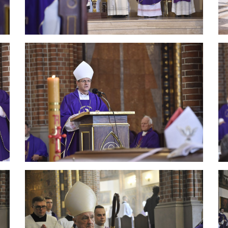
cioła i polskiego Narodu ? śp. księdza arcybiskupa Henryka Hosera. Po 
ze. W jego osobie straciliśmy wybitnego orędownika wartości chrześcija
u społecznego zakorzenionego w dziedzictwie europejskiej christianitas.
czaniu o wartości życia i o godności człowieka. Szczególnie za podtrzy
Ojczyzny. Także konkatedra pw. Matki Bożej Zwycięskiej jaśnieje od Two
w było prawdziwie na pierwszym miejscu. Obiecujemy dalszą wytrwałą re
na w Sierra Leone to dla nas bardzo cenna sprawa, ale także zadanie. 
rawie 100 lat temu do wstąpienia do zgromadzenia przygotowywała się Hel
 swojej doczesności zostajesz przecież z nami. Za taką testamentalną decy
ygarnijcie naszego brata Henryka do nieba!