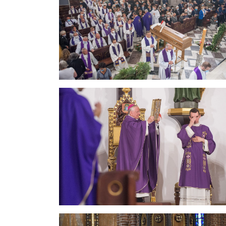
Rozpoczynamy teraz uroczystą liturgię pogrzebową z
wszystkich czcigodnych gości. Pozwólcie, że wraz z
Taka właśnie była postawa Zmarłego arcybiskupa H
rozkochany w Słowie Bożym, zgłębiał je. W czasie
kazania, głębokie i bogate, były zawsze mocno o
prawdziwymi perłami. Szkoda, że nikt tych homilii 
światłem, które czerpie z Pisma Świętego, w przeci
Przepasany pasem Bożej miłości, z zapaloną pochodni
W roku 2008 Opatrzność wiedzie go z powrotem do 
horyzontów, zatroskany pasterz o swoją trzodę 
ośrodków duszpasterskich młodzieży promieniując
szerokiej współpracy z kapłanami i świeckimi, którym
Podobnie jak kiedyś w Rwandzie, mocno stawa na du