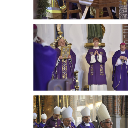
Z głębokim żalem żegnam dzisiaj wielkiego syna Koś
i świadek wiary, bez reszty oddany swojej posłud
człowieka, praw rodziny oraz etycznych podstaw ład
Dziękujemy za odważne i mądre przewodnictwo w nau
Maryja ma szczególne miejsce w tej części naszej 
pragnienia, aby duszpasterstwo rodzin i małżeńst
sprawy misyjne Kościoła, a nasza placówka misyj
w Ostrówku. Nabyłeś tamtejsze posiadłości, gdzie p
Nasz Pasterzu! Nie wszystko da się wypowiedzieć. W
Miłosierny, Matko Zwycięska, tutejsi patronowie prz