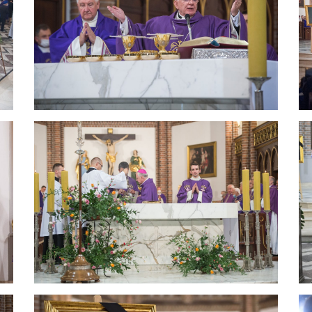
e czcią i wielkim uszanowaniem. W imieniu biskupa Kazimierza, biskupa 
e słowami powitania wypowiem już teraz słowa wielkiej wdzięczności za w
enryka. Zapalał w sobie światło Boże nieustannym trwaniem na modlitwie
 roku Sabatycznego udał się do Ojczyźnie Jezusa ? Jerozolimie, aby od
sadzone w Piśmie Świętym. Głosił homilie każdego dnia wydobywając 
nie nagrywa, wyznała kiedyś z troską p. prof. Półtawska. Wiedział i rozu
wnym razie stanie się ślepym przewodnikiem w ciemnej nocy.
ą Bożego światła, szedł tam, gdzie Bóg go posyłał, aż na krańce świata.
Polski i wskazuje posługę biskupa diecezjalnego diecezji warszawsko-
duchową, rozumiejący nowe wymogi duszpasterskie, potrzebę szerokiej
ych młodymi błogosławionymi i świętymi, czy wreszcie większego umisy
 daje przestrzeń do działania, rozwijania własnych inicjatyw, chętnie słuc
szpasterstwo rodzin i na tworzenie ośrodków formacji przyszłych małżon