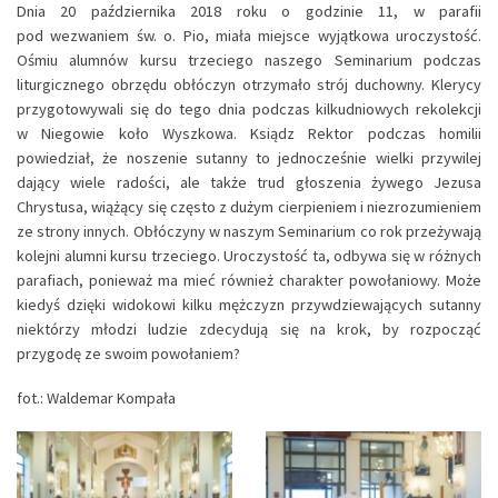
Dnia 20 października 2018 roku o godzinie 11, w parafii
pod wezwaniem św. o. Pio, miała miejsce wyjątkowa uroczystość.
Ośmiu alumnów kursu trzeciego naszego Seminarium podczas
liturgicznego obrzędu obłóczyn otrzymało strój duchowny. Klerycy
przygotowywali się do tego dnia podczas kilkudniowych rekolekcji
w Niegowie koło Wyszkowa. Ksiądz Rektor podczas homilii
powiedział, że noszenie sutanny to jednocześnie wielki przywilej
dający wiele radości, ale także trud głoszenia żywego Jezusa
Chrystusa, wiążący się często z dużym cierpieniem i niezrozumieniem
ze strony innych. Obłóczyny w naszym Seminarium co rok przeżywają
kolejni alumni kursu trzeciego. Uroczystość ta, odbywa się w różnych
parafiach, ponieważ ma mieć również charakter powołaniowy. Może
kiedyś dzięki widokowi kilku mężczyzn przywdziewających sutanny
niektórzy młodzi ludzie zdecydują się na krok, by rozpocząć
przygodę ze swoim powołaniem?
fot.: Waldemar Kompała