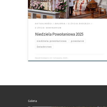
AKTUALNOŚCI
GALERIA
Z ŻYCIA DIECEZJI
Z ŻYCIA SEMINARIUM
Niedziela Powołaniowa 2025
niedziela powołaniowa
powołanie
świadectwo
Opublikowano
15 listopada 2025
Galeria