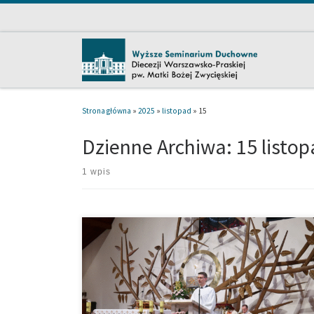
Przejdź do treści
Strona główna
»
2025
»
listopad
»
15
Dzienne Archiwa:
15 listo
1 wpis
[…]